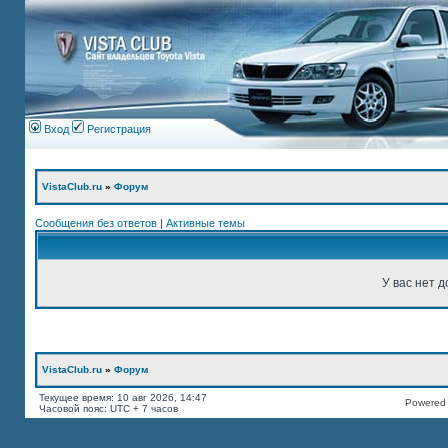
Вход
Регистрация
VistaClub.ru
»
Форум
Сообщения без ответов
|
Активные темы
У вас нет д
VistaClub.ru
»
Форум
Текущее время: 10 авг 2026, 14:47
Powered b
Часовой пояс: UTC + 7 часов