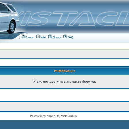
|
Блоги
|
Wiki
|
Поиск
|
FAQ
Информация
У вас нет доступа в эту часть форума.
Powered by phpbb. (c) VistaClub.ru.