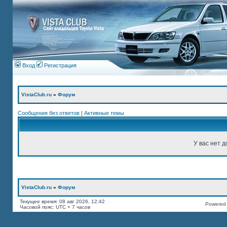
Вход
Регистрация
VistaClub.ru
»
Форум
Сообщения без ответов
|
Активные темы
У вас нет д
VistaClub.ru
»
Форум
Текущее время: 08 авг 2026, 12:42
Powered b
Часовой пояс: UTC + 7 часов