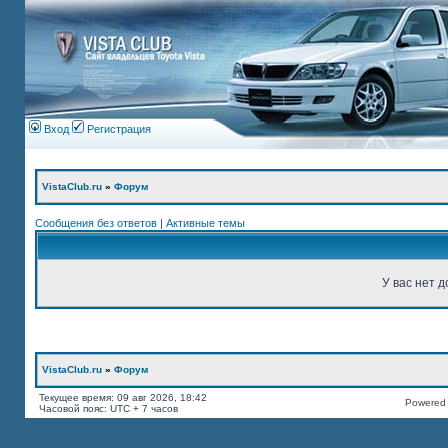
Вход
Регистрация
VistaClub.ru
»
Форум
Сообщения без ответов
|
Активные темы
У вас нет д
VistaClub.ru
»
Форум
Текущее время: 09 авг 2026, 18:42
Powered b
Часовой пояс: UTC + 7 часов