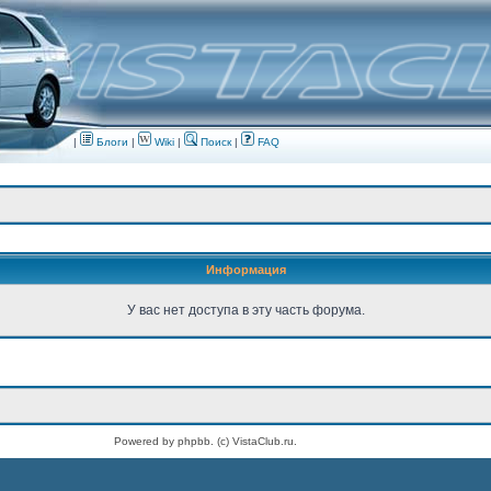
|
Блоги
|
Wiki
|
Поиск
|
FAQ
Информация
У вас нет доступа в эту часть форума.
Powered by phpbb. (c) VistaClub.ru.