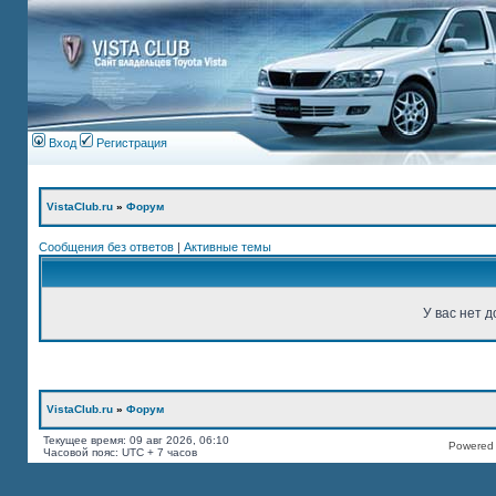
Вход
Регистрация
VistaClub.ru
»
Форум
Сообщения без ответов
|
Активные темы
У вас нет д
VistaClub.ru
»
Форум
Текущее время: 09 авг 2026, 06:10
Powered b
Часовой пояс: UTC + 7 часов