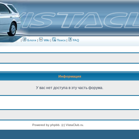
|
Блоги
|
Wiki
|
Поиск
|
FAQ
Информация
У вас нет доступа в эту часть форума.
Powered by phpbb. (c) VistaClub.ru.