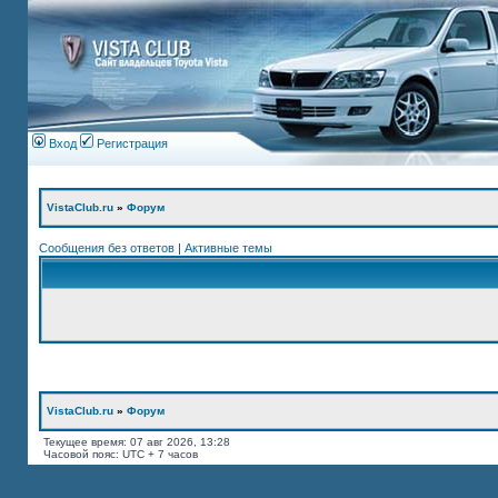
Вход
Регистрация
VistaClub.ru
»
Форум
Сообщения без ответов
|
Активные темы
VistaClub.ru
»
Форум
Текущее время: 07 авг 2026, 13:28
Часовой пояс: UTC + 7 часов