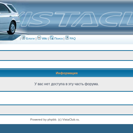
|
Блоги
|
Wiki
|
Поиск
|
FAQ
Информация
У вас нет доступа в эту часть форума.
Powered by phpbb. (c) VistaClub.ru.