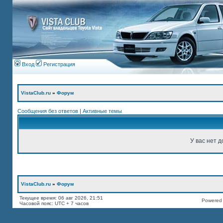
Вход
Регистрация
VistaClub.ru
»
Форум
Сообщения без ответов
|
Активные темы
У вас нет д
VistaClub.ru
»
Форум
Текущее время: 06 авг 2026, 21:51
Powered b
Часовой пояс: UTC + 7 часов