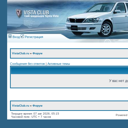
Вход
Регистрация
VistaClub.ru
»
Форум
Сообщения без ответов
|
Активные темы
У вас нет д
VistaClub.ru
»
Форум
Текущее время: 07 авг 2026, 05:15
Powered b
Часовой пояс: UTC + 7 часов