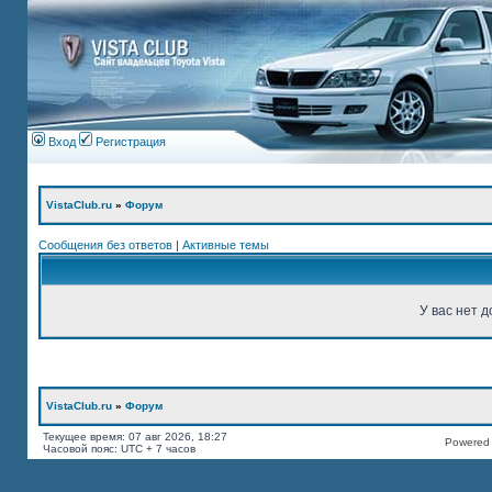
Вход
Регистрация
VistaClub.ru
»
Форум
Сообщения без ответов
|
Активные темы
У вас нет д
VistaClub.ru
»
Форум
Текущее время: 07 авг 2026, 18:27
Powered b
Часовой пояс: UTC + 7 часов