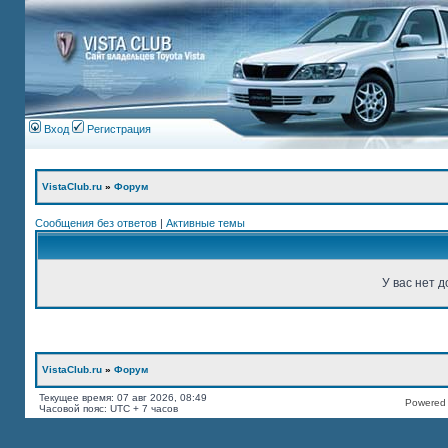
Вход
Регистрация
VistaClub.ru
»
Форум
Сообщения без ответов
|
Активные темы
У вас нет д
VistaClub.ru
»
Форум
Текущее время: 07 авг 2026, 08:49
Powered b
Часовой пояс: UTC + 7 часов