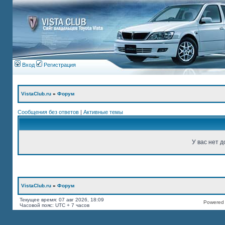
Вход
Регистрация
VistaClub.ru
»
Форум
Сообщения без ответов
|
Активные темы
У вас нет д
VistaClub.ru
»
Форум
Текущее время: 07 авг 2026, 18:09
Powered b
Часовой пояс: UTC + 7 часов