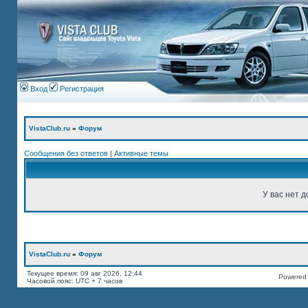
Вход
Регистрация
VistaClub.ru
»
Форум
Сообщения без ответов
|
Активные темы
У вас нет д
VistaClub.ru
»
Форум
Текущее время: 09 авг 2026, 12:44
Powered b
Часовой пояс: UTC + 7 часов