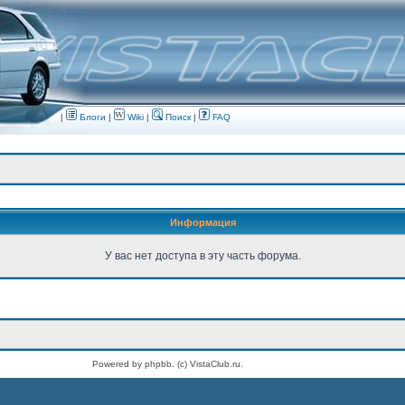
|
Блоги
|
Wiki
|
Поиск
|
FAQ
Информация
У вас нет доступа в эту часть форума.
Powered by phpbb. (c) VistaClub.ru.