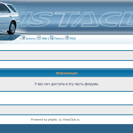
|
Блоги
|
Wiki
|
Поиск
|
FAQ
Информация
У вас нет доступа в эту часть форума.
Powered by phpbb. (c) VistaClub.ru.