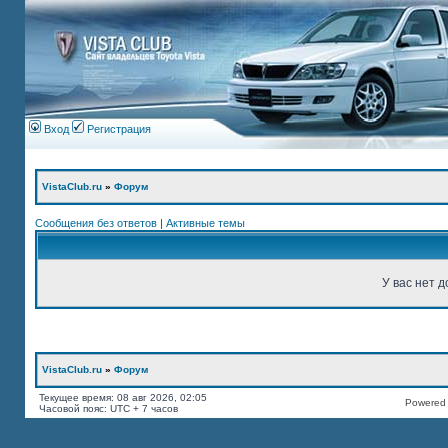
Вход
Регистрация
VistaClub.ru
»
Форум
Сообщения без ответов
|
Активные темы
У вас нет д
VistaClub.ru
»
Форум
Текущее время: 08 авг 2026, 02:05
Powered b
Часовой пояс: UTC + 7 часов