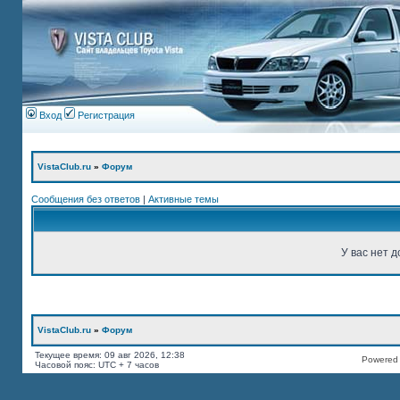
Вход
Регистрация
VistaClub.ru
»
Форум
Сообщения без ответов
|
Активные темы
У вас нет д
VistaClub.ru
»
Форум
Текущее время: 09 авг 2026, 12:38
Powered b
Часовой пояс: UTC + 7 часов