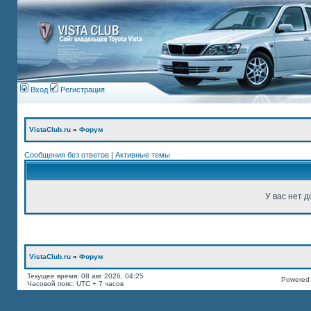
Вход
Регистрация
VistaClub.ru
»
Форум
Сообщения без ответов
|
Активные темы
У вас нет д
VistaClub.ru
»
Форум
Текущее время: 08 авг 2026, 04:25
Powered b
Часовой пояс: UTC + 7 часов