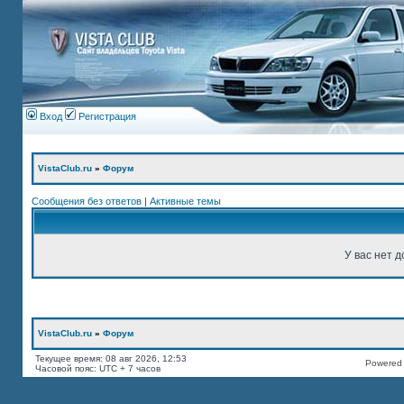
Вход
Регистрация
VistaClub.ru
»
Форум
Сообщения без ответов
|
Активные темы
У вас нет д
VistaClub.ru
»
Форум
Текущее время: 08 авг 2026, 12:53
Powered b
Часовой пояс: UTC + 7 часов