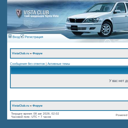
Вход
Регистрация
VistaClub.ru
»
Форум
Сообщения без ответов
|
Активные темы
У вас нет д
VistaClub.ru
»
Форум
Текущее время: 08 авг 2026, 02:02
Powered b
Часовой пояс: UTC + 7 часов