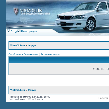
Вход
Регистрация
VistaClub.ru
»
Форум
Сообщения без ответов
|
Активные темы
У вас нет д
VistaClub.ru
»
Форум
Текущее время: 08 авг 2026, 15:50
Powered b
Часовой пояс: UTC + 7 часов