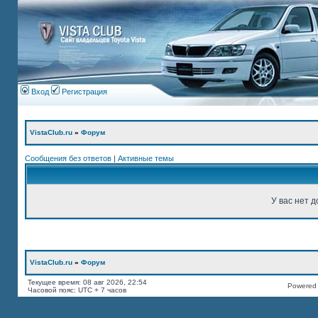
Вход
Регистрация
VistaClub.ru
»
Форум
Сообщения без ответов
|
Активные темы
У вас нет д
VistaClub.ru
»
Форум
Текущее время: 08 авг 2026, 22:54
Powered b
Часовой пояс: UTC + 7 часов