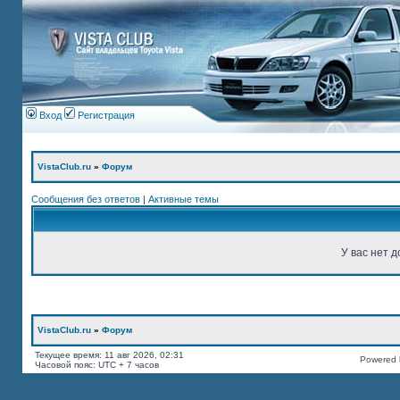
Вход
Регистрация
VistaClub.ru
»
Форум
Сообщения без ответов
|
Активные темы
У вас нет д
VistaClub.ru
»
Форум
Текущее время: 11 авг 2026, 02:31
Powered b
Часовой пояс: UTC + 7 часов