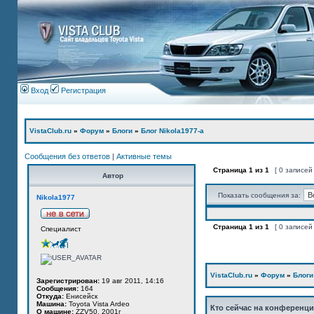
Вход
Регистрация
VistaClub.ru
»
Форум
»
Блоги
»
Блог Nikola1977-а
Сообщения без ответов
|
Активные темы
Страница
1
из
1
[ 0 записей
Автор
Показать сообщения за:
Nikola1977
Страница
1
из
1
[ 0 записей
Специалист
VistaClub.ru
»
Форум
»
Блоги
Зарегистрирован:
19 авг 2011, 14:16
Сообщения:
164
Откуда:
Енисейск
Машина:
Toyota Vista Ardeo
Кто сейчас на конференц
О машине:
ZZV50, 2001г