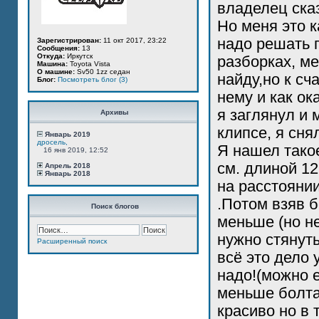
владелец сказ
Но меня это к
надо решать 
Зарегистрирован:
11 окт 2017, 23:22
Сообщения:
13
Откуда:
Иркутск
разборках, ме
Машина:
Toyota Vista
О машине:
Sv50 1zz седан
найду,но к сч
Блог:
Посмотреть блог (3)
нему и как ок
я заглянул и 
Архивы
клипсе, я сня
Январь 2019
дросель,
Я нашел тако
16 янв 2019, 12:52
см. длиной 12
Апрель 2018
Январь 2018
на расстоянии
.Потом взяв 
Поиск блогов
меньше (но не
нужно стянуть
Расширенный поиск
всё это дело 
надо!(можно 
меньше болта
красиво но в 