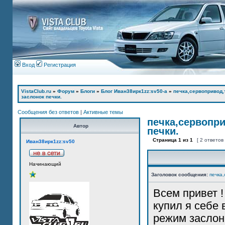
Вход
Регистрация
VistaClub.ru
»
Форум
»
Блоги
»
Блог Иван38ирк1zz:sv50-а
»
печка,сервопривод,
заслонок печки.
Сообщения без ответов
|
Активные темы
печка,сервопр
Автор
печки.
Страница
1
из
1
[ 2 ответов
Иван38ирк1zz:sv50
Начинающий
Заголовок сообщения:
печка
Всем привет !
купил я себе 
режим заслон