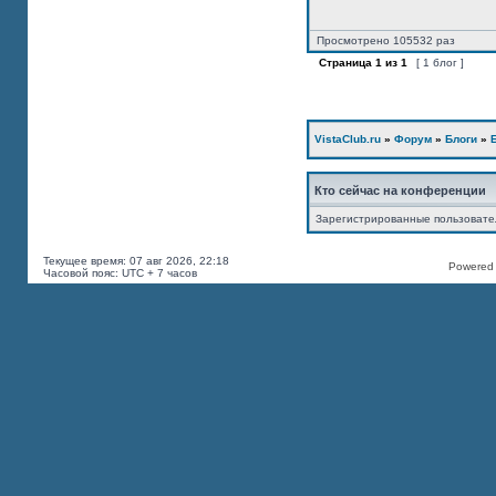
Просмотрено 105532 раз
Страница
1
из
1
[ 1 блог ]
VistaClub.ru
»
Форум
»
Блоги
»
Кто сейчас на конференции
Зарегистрированные пользоват
Текущее время: 07 авг 2026, 22:18
Powered b
Часовой пояс: UTC + 7 часов