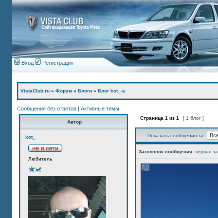
Вход
Регистрация
VistaClub.ru
»
Форум
»
Блоги
»
Блог kot_-а
Сообщения без ответов
|
Активные темы
Страница
1
из
1
[ 1 блог ]
Автор
Показать сообщения за:
kot_
Заголовок сообщения:
первая з
Любитель