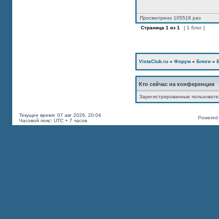
Просмотрено 105518 раз
Страница
1
из
1
[ 1 блог ]
VistaClub.ru
»
Форум
»
Блоги
»
Кто сейчас на конференции
Зарегистрированные пользоват
Текущее время: 07 авг 2026, 20:04
Powered b
Часовой пояс: UTC + 7 часов