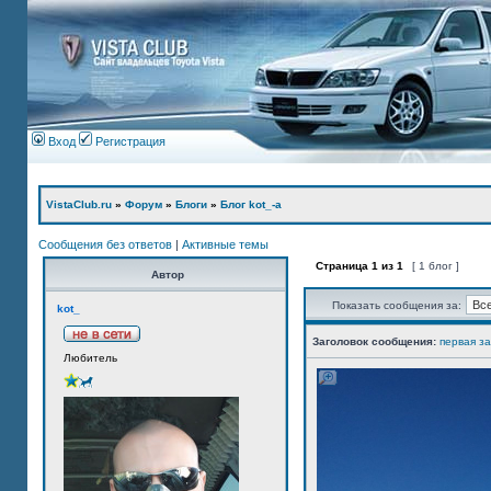
Вход
Регистрация
VistaClub.ru
»
Форум
»
Блоги
»
Блог kot_-а
Сообщения без ответов
|
Активные темы
Страница
1
из
1
[ 1 блог ]
Автор
Показать сообщения за:
kot_
Заголовок сообщения:
первая з
Любитель