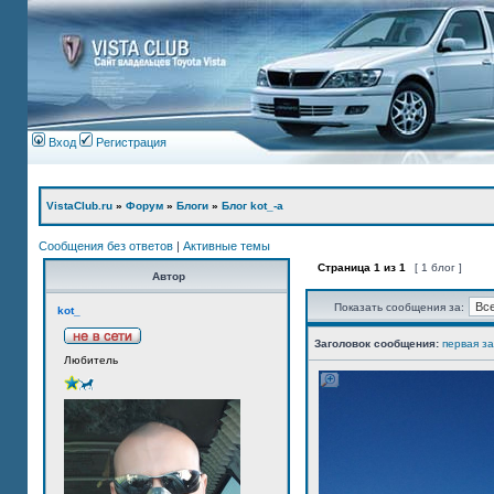
Вход
Регистрация
VistaClub.ru
»
Форум
»
Блоги
»
Блог kot_-а
Сообщения без ответов
|
Активные темы
Страница
1
из
1
[ 1 блог ]
Автор
Показать сообщения за:
kot_
Заголовок сообщения:
первая з
Любитель