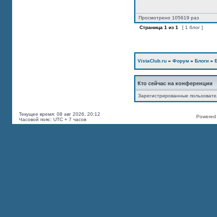
Просмотрено 105619 раз
Страница
1
из
1
[ 1 блог ]
VistaClub.ru
»
Форум
»
Блоги
»
Кто сейчас на конференции
Зарегистрированные пользоват
Текущее время: 08 авг 2026, 20:12
Powered b
Часовой пояс: UTC + 7 часов