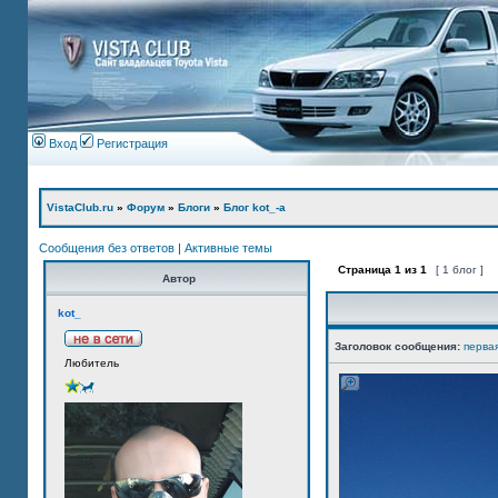
Вход
Регистрация
VistaClub.ru
»
Форум
»
Блоги
»
Блог kot_-а
Сообщения без ответов
|
Активные темы
Страница
1
из
1
[ 1 блог ]
Автор
kot_
Заголовок сообщения:
перва
Любитель