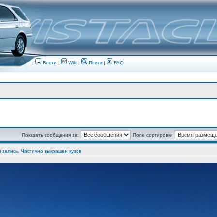
|
Блоги
|
Wiki
|
Поиск
|
FAQ
Показать сообщения за:
Поле сортировки
я запись. Частично выкрашен кузов