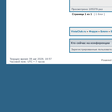
Просмотрено 105379 раз
Страница
1
из
1
[ 1 блог ]
VistaClub.ru
»
Форум
»
Блоги
»
Кто сейчас на конференции
Зарегистрированные пользоват
Текущее время: 06 авг 2026, 16:57
Powered b
Часовой пояс: UTC + 7 часов