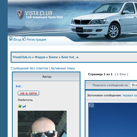
Вход
Регистрация
VistaClub.ru
»
Форум
»
Блоги
»
Блог kot_-а
Сообщения без ответов
|
Активные темы
Страница
1
из
1
[ 1 блог ]
Автор
Показать сообщения за:
kot_
Заголовок сообщения:
первая з
Любитель