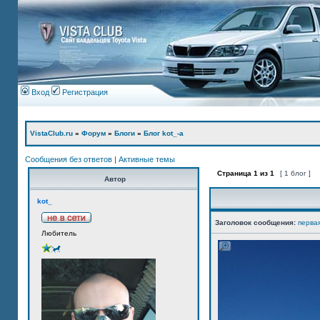
Вход
Регистрация
VistaClub.ru
»
Форум
»
Блоги
»
Блог kot_-а
Сообщения без ответов
|
Активные темы
Страница
1
из
1
[ 1 блог ]
Автор
kot_
Заголовок сообщения:
перва
Любитель