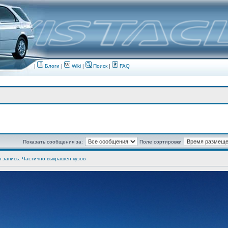
|
Блоги
|
Wiki
|
Поиск
|
FAQ
Показать сообщения за:
Поле сортировки
я запись. Частично выкрашен кузов