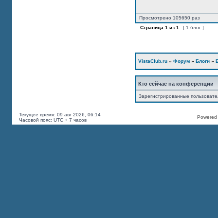
Просмотрено 105650 раз
Страница
1
из
1
[ 1 блог ]
VistaClub.ru
»
Форум
»
Блоги
»
Кто сейчас на конференции
Зарегистрированные пользоват
Текущее время: 09 авг 2026, 06:14
Powered b
Часовой пояс: UTC + 7 часов