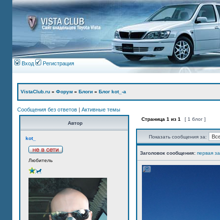
Вход
Регистрация
VistaClub.ru
»
Форум
»
Блоги
»
Блог kot_-а
Сообщения без ответов
|
Активные темы
Страница
1
из
1
[ 1 блог ]
Автор
Показать сообщения за:
kot_
Заголовок сообщения:
первая з
Любитель