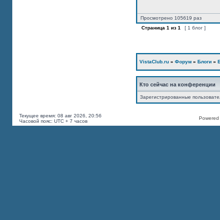
Просмотрено 105619 раз
Страница
1
из
1
[ 1 блог ]
VistaClub.ru
»
Форум
»
Блоги
»
Кто сейчас на конференции
Зарегистрированные пользоват
Текущее время: 08 авг 2026, 20:56
Powered b
Часовой пояс: UTC + 7 часов