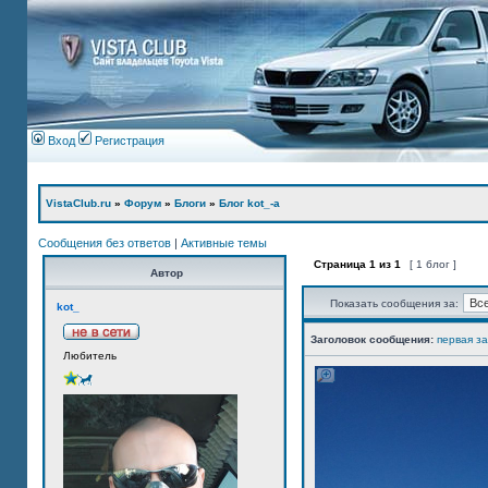
Вход
Регистрация
VistaClub.ru
»
Форум
»
Блоги
»
Блог kot_-а
Сообщения без ответов
|
Активные темы
Страница
1
из
1
[ 1 блог ]
Автор
Показать сообщения за:
kot_
Заголовок сообщения:
первая з
Любитель