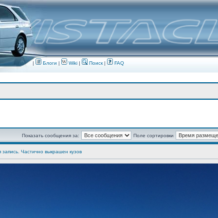
|
Блоги
|
Wiki
|
Поиск
|
FAQ
Показать сообщения за:
Поле сортировки
я запись. Частично выкрашен кузов