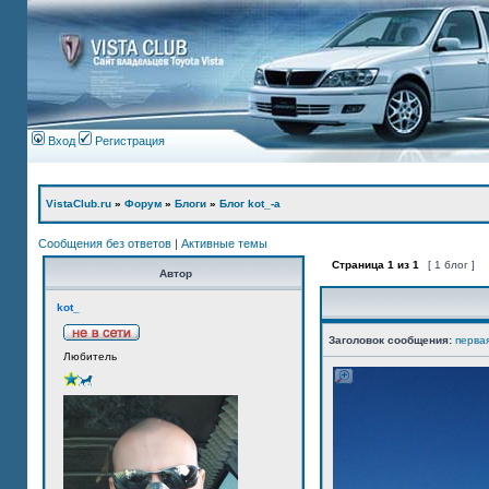
Вход
Регистрация
VistaClub.ru
»
Форум
»
Блоги
»
Блог kot_-а
Сообщения без ответов
|
Активные темы
Страница
1
из
1
[ 1 блог ]
Автор
kot_
Заголовок сообщения:
перва
Любитель