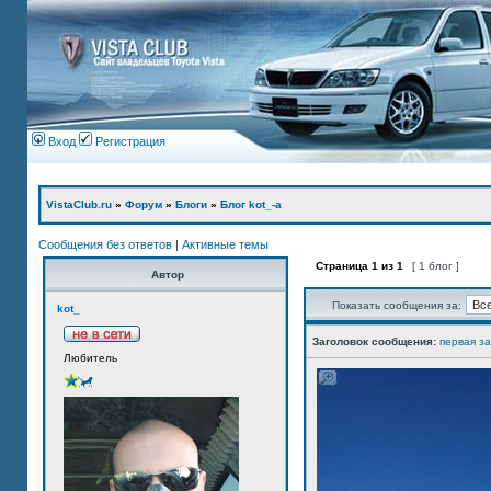
Вход
Регистрация
VistaClub.ru
»
Форум
»
Блоги
»
Блог kot_-а
Сообщения без ответов
|
Активные темы
Страница
1
из
1
[ 1 блог ]
Автор
Показать сообщения за:
kot_
Заголовок сообщения:
первая з
Любитель