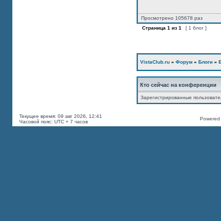
Просмотрено 105678 раз
Страница
1
из
1
[ 1 блог ]
VistaClub.ru
»
Форум
»
Блоги
»
Кто сейчас на конференции
Зарегистрированные пользоват
Текущее время: 09 авг 2026, 12:41
Powered b
Часовой пояс: UTC + 7 часов