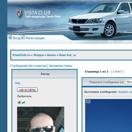
Вход
Регистрация
VistaClub.ru
»
Форум
»
Блоги
»
Блог kot_-а
Сообщения без ответов
|
Активные темы
Страница
1
из
1
[ 1 блог ]
Автор
Показать сообщения за:
kot_
Заголовок сообщения:
первая з
Любитель