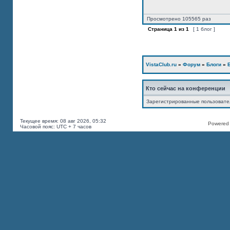
Просмотрено 105565 раз
Страница
1
из
1
[ 1 блог ]
VistaClub.ru
»
Форум
»
Блоги
»
Кто сейчас на конференции
Зарегистрированные пользоват
Текущее время: 08 авг 2026, 05:32
Powered b
Часовой пояс: UTC + 7 часов