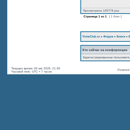
Просмотрено 105779 раз
Страница
1
из
1
[ 1 блог ]
VistaClub.ru
»
Форум
»
Блоги
»
Кто сейчас на конференции
Зарегистрированные пользоват
Текущее время: 09 авг 2026, 21:39
Powered b
Часовой пояс: UTC + 7 часов