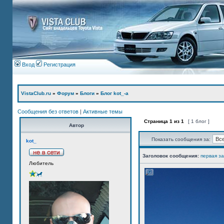
Вход
Регистрация
VistaClub.ru
»
Форум
»
Блоги
»
Блог kot_-а
Сообщения без ответов
|
Активные темы
Страница
1
из
1
[ 1 блог ]
Автор
Показать сообщения за:
kot_
Заголовок сообщения:
первая з
Любитель