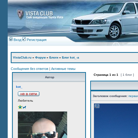
Вход
Регистрация
VistaClub.ru
»
Форум
»
Блоги
»
Блог kot_-а
Сообщения без ответов
|
Активные темы
Страница
1
из
1
[ 1 блог ]
Автор
kot_
Заголовок сообщения:
перва
Любитель