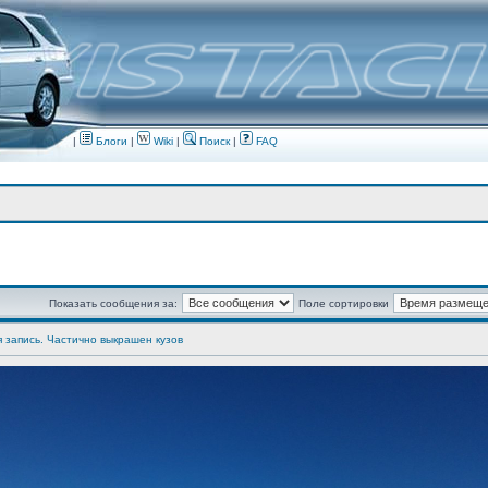
|
Блоги
|
Wiki
|
Поиск
|
FAQ
Показать сообщения за:
Поле сортировки
я запись. Частично выкрашен кузов