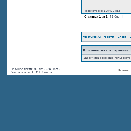
Просмотрено 105470 раз
Страница
1
из
1
[ 1 блог ]
VistaClub.ru
»
Форум
»
Блоги
»
Кто сейчас на конференции
Зарегистрированные пользоват
Текущее время: 07 авг 2026, 10:52
Powered b
Часовой пояс: UTC + 7 часов