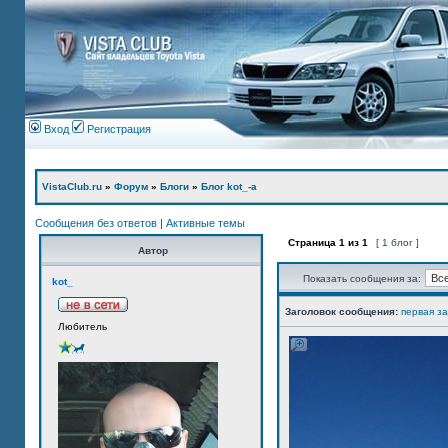
Вход
Регистрация
VistaClub.ru
»
Форум
»
Блоги
»
Блог kot_-а
Сообщения без ответов
|
Активные темы
Страница
1
из
1
[ 1 блог ]
Автор
Показать сообщения за:
kot_
Заголовок сообщения:
первая з
Любитель