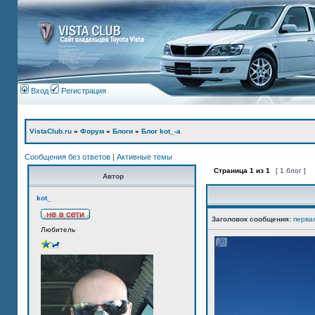
Вход
Регистрация
VistaClub.ru
»
Форум
»
Блоги
»
Блог kot_-а
Сообщения без ответов
|
Активные темы
Страница
1
из
1
[ 1 блог ]
Автор
kot_
Заголовок сообщения:
перва
Любитель