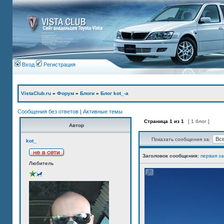
Вход
Регистрация
VistaClub.ru
»
Форум
»
Блоги
»
Блог kot_-а
Сообщения без ответов
|
Активные темы
Страница
1
из
1
[ 1 блог ]
Автор
Показать сообщения за:
kot_
Заголовок сообщения:
первая з
Любитель