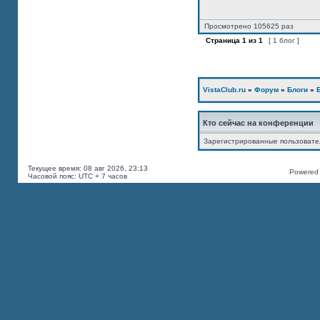
Просмотрено 105625 раз
Страница
1
из
1
[ 1 блог ]
VistaClub.ru
»
Форум
»
Блоги
»
Кто сейчас на конференции
Зарегистрированные пользоват
Текущее время: 08 авг 2026, 23:13
Powered b
Часовой пояс: UTC + 7 часов