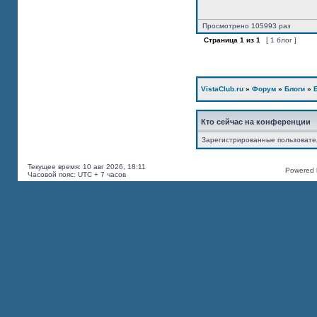
Просмотрено 105993 раз
Страница
1
из
1
[ 1 блог ]
VistaClub.ru
»
Форум
»
Блоги
»
Кто сейчас на конференции
Зарегистрированные пользоват
Текущее время: 10 авг 2026, 18:11
Powered b
Часовой пояс: UTC + 7 часов