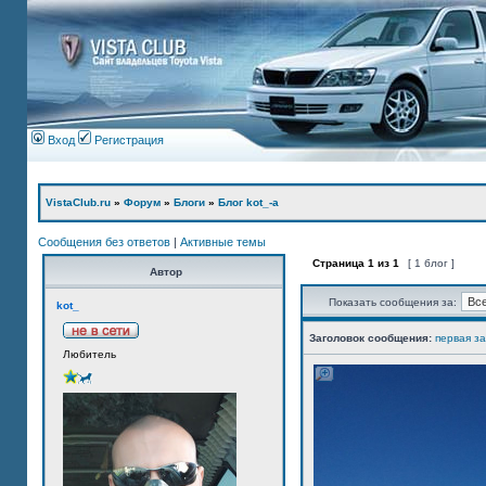
Вход
Регистрация
VistaClub.ru
»
Форум
»
Блоги
»
Блог kot_-а
Сообщения без ответов
|
Активные темы
Страница
1
из
1
[ 1 блог ]
Автор
Показать сообщения за:
kot_
Заголовок сообщения:
первая з
Любитель