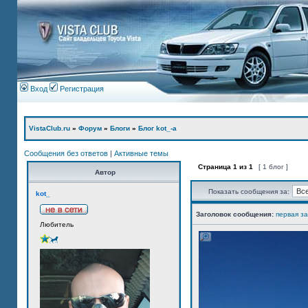
Вход
Регистрация
VistaClub.ru
»
Форум
»
Блоги
»
Блог kot_-а
Сообщения без ответов
|
Активные темы
Страница
1
из
1
[ 1 блог ]
Автор
Показать сообщения за:
kot_
Заголовок сообщения:
первая з
Любитель