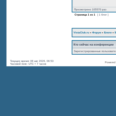
Просмотрено 105570 раз
Страница
1
из
1
[ 1 блог ]
VistaClub.ru
»
Форум
»
Блоги
»
Кто сейчас на конференции
Зарегистрированные пользоват
Текущее время: 08 авг 2026, 06:53
Powered b
Часовой пояс: UTC + 7 часов