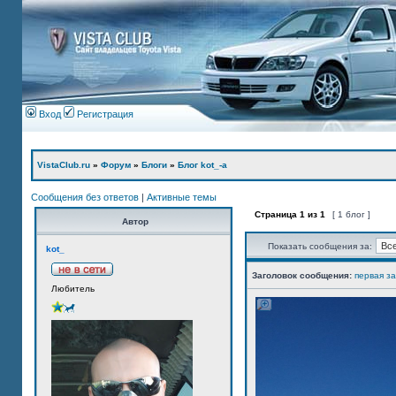
Вход
Регистрация
VistaClub.ru
»
Форум
»
Блоги
»
Блог kot_-а
Сообщения без ответов
|
Активные темы
Страница
1
из
1
[ 1 блог ]
Автор
Показать сообщения за:
kot_
Заголовок сообщения:
первая з
Любитель