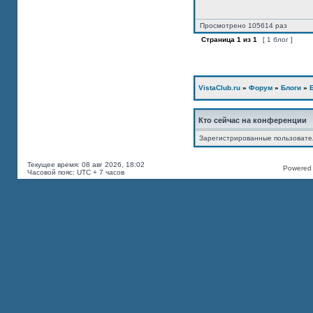
Просмотрено 105614 раз
Страница
1
из
1
[ 1 блог ]
VistaClub.ru
»
Форум
»
Блоги
»
Кто сейчас на конференции
Зарегистрированные пользоват
Текущее время: 08 авг 2026, 18:02
Powered b
Часовой пояс: UTC + 7 часов