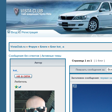
Вход
Регистрация
VistaClub.ru
»
Форум
»
Блоги
»
Блог kot_-а
Сообщения без ответов
|
Активные темы
Страница
1
из
1
[ 1 блог ]
Автор
Показать сообщения за:
kot_
Заголовок сообщения:
первая з
Любитель