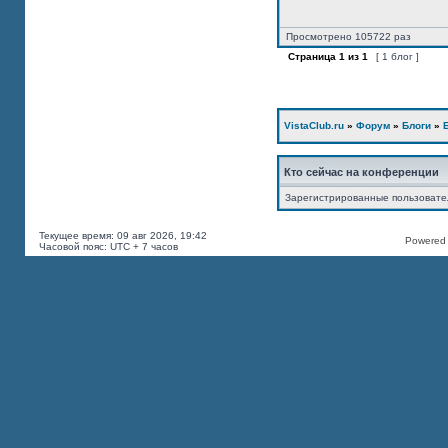
Просмотрено 105722 раз
Страница
1
из
1
[ 1 блог ]
VistaClub.ru
»
Форум
»
Блоги
»
Кто сейчас на конференции
Зарегистрированные пользоват
Текущее время: 09 авг 2026, 19:42
Powered b
Часовой пояс: UTC + 7 часов