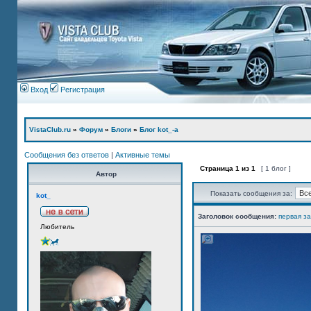
Вход
Регистрация
VistaClub.ru
»
Форум
»
Блоги
»
Блог kot_-а
Сообщения без ответов
|
Активные темы
Страница
1
из
1
[ 1 блог ]
Автор
Показать сообщения за:
kot_
Заголовок сообщения:
первая з
Любитель