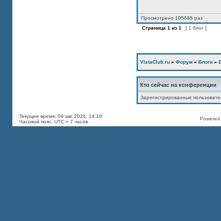
Просмотрено 105685 раз
Страница
1
из
1
[ 1 блог ]
VistaClub.ru
»
Форум
»
Блоги
»
Кто сейчас на конференции
Зарегистрированные пользоват
Текущее время: 09 авг 2026, 14:19
Powered b
Часовой пояс: UTC + 7 часов