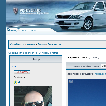
Вход
Регистрация
VistaClub.ru
»
Форум
»
Блоги
»
Блог kot_-а
Сообщения без ответов
|
Активные темы
Страница
1
из
1
[ 1 блог ]
Автор
Показать сообщения за:
kot_
Заголовок сообщения:
первая з
Любитель