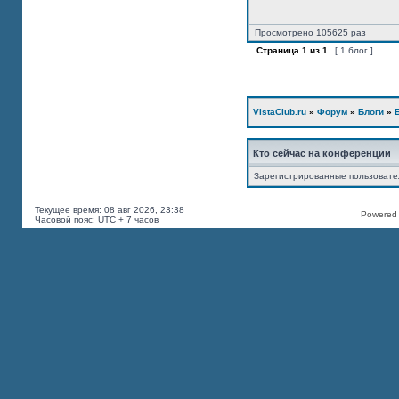
Просмотрено 105625 раз
Страница
1
из
1
[ 1 блог ]
VistaClub.ru
»
Форум
»
Блоги
»
Кто сейчас на конференции
Зарегистрированные пользоват
Текущее время: 08 авг 2026, 23:38
Powered b
Часовой пояс: UTC + 7 часов