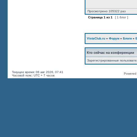
Просмотрено 105322 раз
Страница
1
из
1
[ 1 блог ]
VistaClub.ru
»
Форум
»
Блоги
»
Кто сейчас на конференции
Зарегистрированные пользоват
Текущее время: 06 авг 2026, 07:41
Powered b
Часовой пояс: UTC + 7 часов