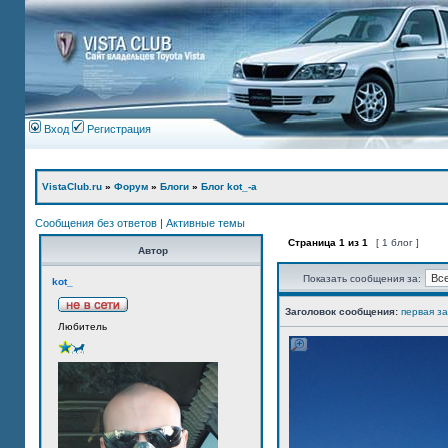
Вход
Регистрация
VistaClub.ru
»
Форум
»
Блоги
»
Блог kot_-а
Сообщения без ответов
|
Активные темы
Страница
1
из
1
[ 1 блог ]
Автор
Показать сообщения за:
kot_
Заголовок сообщения:
первая з
Любитель