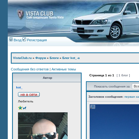
Вход
Регистрация
VistaClub.ru
»
Форум
»
Блоги
»
Блог kot_-а
Сообщения без ответов
|
Активные темы
Страница
1
из
1
[ 1 блог ]
Автор
Показать сообщения за:
kot_
Заголовок сообщения:
первая з
Любитель