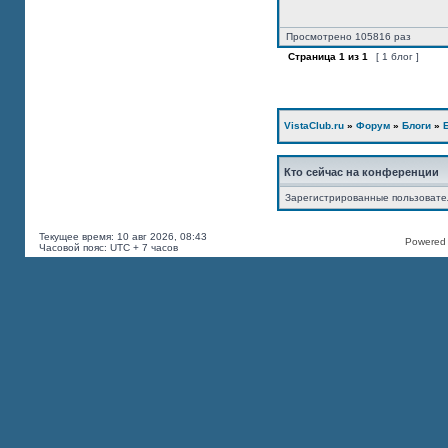
Просмотрено 105816 раз
Страница
1
из
1
[ 1 блог ]
VistaClub.ru
»
Форум
»
Блоги
»
Кто сейчас на конференции
Зарегистрированные пользоват
Текущее время: 10 авг 2026, 08:43
Powered b
Часовой пояс: UTC + 7 часов